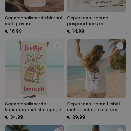
Gepersonaliseerde bierpul
Gepersonaliseerde
met gravure
paspoorthoes en
kofferlabel met monogram
€ 16,99
€ 14,99
Gepersonaliseerde
Gepersonaliseerd t-shirt
handdoek met champagne
met palmboom en tekst
en tekst
€ 34,99
€ 29,99