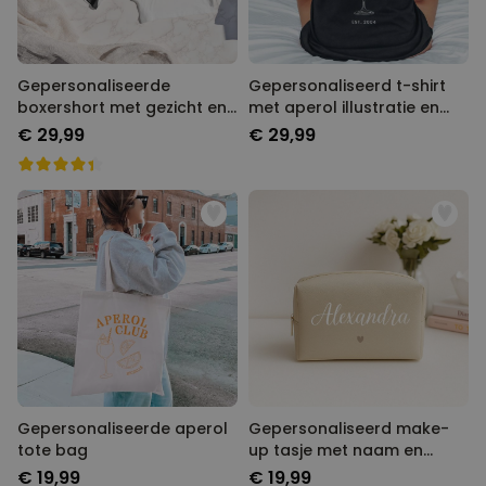
Gepersonaliseerde
Gepersonaliseerd t-shirt
boxershort met gezicht en
met aperol illustratie en
tekst
tekst
€ 29,99
€ 29,99
Gepersonaliseerde aperol
Gepersonaliseerd make-
tote bag
up tasje met naam en
symbool
€ 19,99
€ 19,99