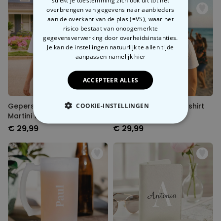
strekt je toestemming zich ook uit tot het
overbrengen van gegevens naar aanbieders
aan de overkant van de plas (=VS), waar het
risico bestaat van onopgemerkte
gegevensverwerking door overheidsinstanties.
Je kan de instellingen natuurlijk te allen tijde
aanpassen
namelijk hier
ACCEPTEER ALLES
Gepersonaliseerd Espresso
Gepersonaliseerd T-shirt
COOKIE-INSTELLINGEN
Martini t-shirt
met statement
€ 29,99
€ 29,99
NOODZAKELIJK
PERFORMANCE
MARKETING
OVERIGE