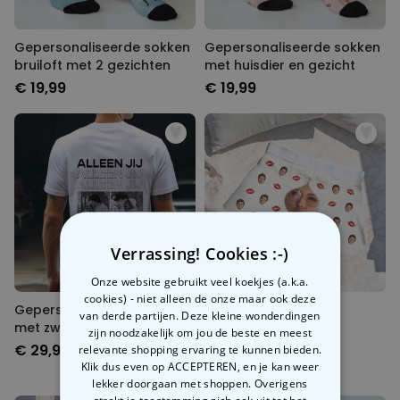
Gepersonaliseerde sokken
Gepersonaliseerde sokken
bruiloft met 2 gezichten
met huisdier en gezicht
€ 19,99
€ 19,99
Verrassing! Cookies :-)
Onze website gebruikt veel koekjes (a.k.a.
cookies) - niet alleen de onze maar ook deze
Gepersonaliseerd t-shirt
Gepersonaliseerde
van derde partijen. Deze kleine wonderdingen
met zwart wit foto’s en
boxershort met rits
zijn noodzakelijk om jou de beste en meest
tekst
ontwerp
€ 29,99
€ 29,99
relevante shopping ervaring te kunnen bieden.
Klik dus even op ACCEPTEREN, en je kan weer
lekker doorgaan met shoppen. Overigens