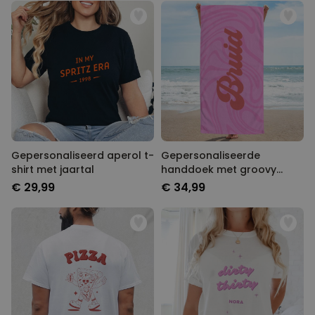
Gepersonaliseerd aperol t-
Gepersonaliseerde
shirt met jaartal
handdoek met groovy
achtergrond en tekst
€ 29,99
€ 34,99