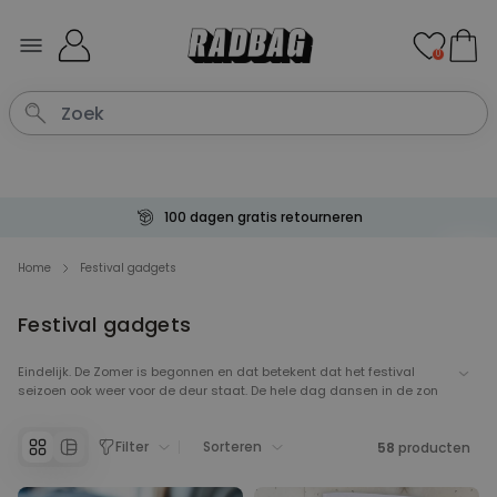
Ga naar de inhoud
0
Betaal met Klarna
Home
Festival gadgets
Festival gadgets
Eindelijk. De Zomer is begonnen en dat betekent dat het festival
seizoen ook weer voor de deur staat. De hele dag dansen in de zon
onder het genot van wat verfrissende drankjes. Wij hebben leuke
gadgets die jouw festival outfit helemaal compleet maken. Tussen
Filter
Sorteren
onze camping spullen & camping gadgets vind je ook allerlei
58
producten
handige en grappige accessoires die niet mogen ontbreken. Neem
een kijkje tussen onze festival gadgets en bereid je maar alvast