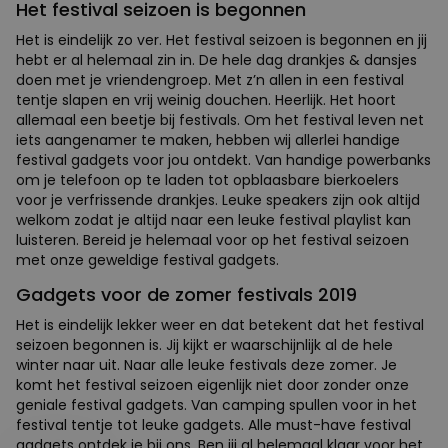
Het festival seizoen is begonnen
Het is eindelijk zo ver. Het festival seizoen is begonnen en jij
hebt er al helemaal zin in. De hele dag drankjes & dansjes
doen met je vriendengroep. Met z’n allen in een festival
tentje slapen en vrij weinig douchen. Heerlijk. Het hoort
allemaal een beetje bij festivals. Om het festival leven net
iets aangenamer te maken, hebben wij allerlei handige
festival gadgets voor jou ontdekt. Van handige powerbanks
om je telefoon op te laden tot opblaasbare bierkoelers
voor je verfrissende drankjes. Leuke speakers zijn ook altijd
welkom zodat je altijd naar een leuke festival playlist kan
luisteren. Bereid je helemaal voor op het festival seizoen
met onze geweldige festival gadgets.
Gadgets voor de zomer festivals 2019
Het is eindelijk lekker weer en dat betekent dat het festival
seizoen begonnen is. Jij kijkt er waarschijnlijk al de hele
winter naar uit. Naar alle leuke festivals deze zomer. Je
komt het festival seizoen eigenlijk niet door zonder onze
geniale festival gadgets. Van camping spullen voor in het
festival tentje tot leuke gadgets. Alle must-have festival
-10%
gadgets ontdek je bij ons. Ben jij al helemaal klaar voor het