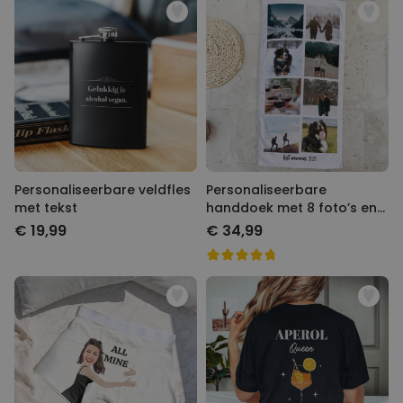
voor! Wij hebben al zin in de festivals deze zomer. Dansen, drinken
en gek doen. Daar houden we van. Maak jouw festival look helemaal
af met onze vrolijke festival gadgets.
Personaliseerbare veldfles
Personaliseerbare
met tekst
handdoek met 8 foto’s en
tekst
€ 19,99
€ 34,99