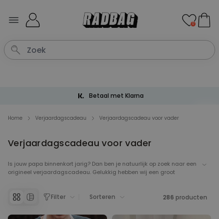
Ga naar de inhoud
0
Betaal met Klarna
Home
Verjaardagscadeau
Verjaardagscadeau voor vader
Verjaardagscadeau voor vader
Is jouw papa binnenkort jarig? Dan ben je natuurlijk op zoek naar een
origineel verjaardagscadeau. Gelukkig hebben wij een groot
assortiment aan leuke verjaardagscadeaus voor jouw papa. Van
culinaire cadeaus tot handige cadeaus, hier vind je de leukste
Filter
Sorteren
verjaardagscadeaus voor jouw papa.
286
producten