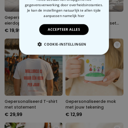
gegevensverwerking door overheidsinstanties.
Je kan de instellingen natuurlijk te allen tijde
aanpassen
namelijk hier
Gepersonaliseerde
Gepersonaliseerde
eierdopjes met gezicht set
eierdopjes met tekst set
van twee
van twee
ACCEPTEER ALLES
€ 19,99
€ 19,99
COOKIE-INSTELLINGEN
NOODZAKELIJK
PERFORMANCE
MARKETING
OVERIGE
Gepersonaliseerd T-shirt
Gepersonaliseerde mok
met statement
met jouw tekening
€ 29,99
€ 12,99