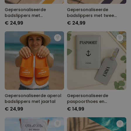
Gepersonaliseerde
Gepersonaliseerde
badslippers met
badslippers met twee
monogram
regels
€ 24,99
€ 24,99
Gepersonaliseerde aperol
Gepersonaliseerde
badslippers met jaartal
paspoorthoes en
kofferlabel met symbool
€ 24,99
€ 14,99
en tekst