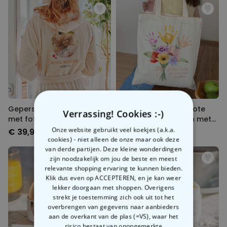
Gepersonaliseerde badjas
Gepersonaliseerde tote
Verrassing! Cookies :-)
met foto en naam
bag boeket bloemen met
handafdruk
Onze website gebruikt veel koekjes (a.k.a.
€ 39,99
€ 19,99
cookies) - niet alleen de onze maar ook deze
van derde partijen. Deze kleine wonderdingen
zijn noodzakelijk om jou de beste en meest
relevante shopping ervaring te kunnen bieden.
Klik dus even op ACCEPTEREN, en je kan weer
lekker doorgaan met shoppen. Overigens
strekt je toestemming zich ook uit tot het
overbrengen van gegevens naar aanbieders
aan de overkant van de plas (=VS), waar het
risico bestaat van onopgemerkte