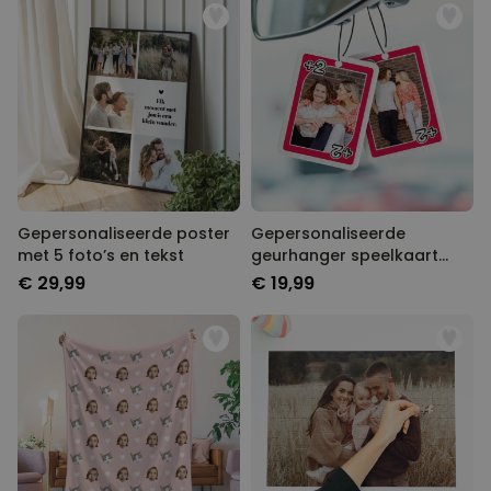
Gepersonaliseerde poster
Gepersonaliseerde
met 5 foto’s en tekst
geurhanger speelkaart
met foto set van 2
€ 29,99
€ 19,99