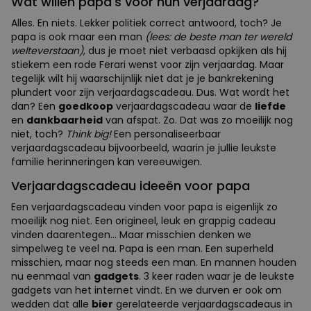
Wat willen papa's voor hun verjaardag?
Alles. En niets. Lekker politiek correct antwoord, toch? Je
papa is ook maar een man
(lees: de beste man ter wereld
welteverstaan)
, dus je moet niet verbaasd opkijken als hij
stiekem een rode Ferari wenst voor zijn verjaardag. Maar
tegelijk wilt hij waarschijnlijk niet dat je je bankrekening
plundert voor zijn verjaardagscadeau. Dus. Wat wordt het
dan? Een
goedkoop
verjaardagscadeau waar de
liefde
en
dankbaarheid
van afspat. Zo. Dat was zo moeilijk nog
niet, toch?
Think big!
Een personaliseerbaar
verjaardagscadeau bijvoorbeeld, waarin je jullie leukste
familie herinneringen kan vereeuwigen.
Verjaardagscadeau ideeën voor papa
Een verjaardagscadeau vinden voor papa is eigenlijk zo
moeilijk nog niet. Een origineel, leuk en grappig cadeau
vinden daarentegen... Maar misschien denken we
simpelweg te veel na. Papa is een man. Een superheld
misschien, maar nog steeds een man. En mannen houden
nu eenmaal van
gadgets
. 3 keer raden waar je de leukste
gadgets van het internet vindt. En we durven er ook om
wedden dat alle
bier
gerelateerde verjaardagscadeaus in