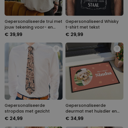
Gepersonaliseerde trui met
Gepersonaliseerd Whisky
jouw tekening voor- en
t-shirt met tekst
achterkant
€ 39,99
€ 29,99
Gepersonaliseerde
Gepersonaliseerde
stropdas met gezicht
deurmat met huisdier en
naam
€ 24,99
€ 34,99