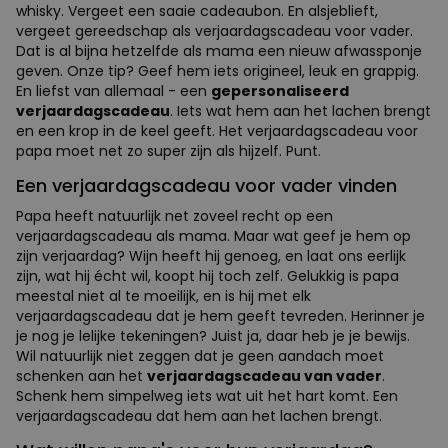
whisky. Vergeet een saaie cadeaubon. En alsjeblieft,
vergeet gereedschap als verjaardagscadeau voor vader.
Dat is al bijna hetzelfde als mama een nieuw afwassponje
geven. Onze tip? Geef hem iets origineel, leuk en grappig.
En liefst van allemaal - een
gepersonaliseerd
verjaardagscadeau
. Iets wat hem aan het lachen brengt
en een krop in de keel geeft. Het verjaardagscadeau voor
papa moet net zo super zijn als hijzelf. Punt.
Een verjaardagscadeau voor vader vinden
Papa heeft natuurlijk net zoveel recht op een
verjaardagscadeau als mama. Maar wat geef je hem op
zijn verjaardag? Wijn heeft hij genoeg, en laat ons eerlijk
zijn, wat hij écht wil, koopt hij toch zelf. Gelukkig is papa
meestal niet al te moeilijk, en is hij met elk
verjaardagscadeau dat je hem geeft tevreden. Herinner je
je nog je lelijke tekeningen? Juist ja, daar heb je je bewijs.
Wil natuurlijk niet zeggen dat je geen aandach moet
schenken aan het
verjaardagscadeau van vader
.
Schenk hem simpelweg iets wat uit het hart komt. Een
verjaardagscadeau dat hem aan het lachen brengt.