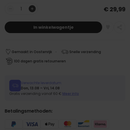
€ 29,99
PERFORMANCE
Aantal
MARKETING
OVERIGE
In winkelwagentje
Gemaakt in Oostenrijk
Snelle verzending
100 dagen gratis retourneren
Verwachte leverdatum:
Don, 13.08 – Vri, 14.08
Gratis verzending vanaf 60 €
Meer info
Betalingsmethoden: