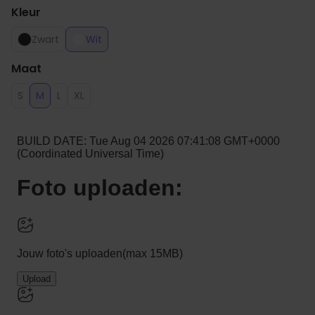
Kleur
Zwart
Wit
Maat
S
M
L
XL