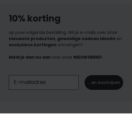
10% korting
op jouw volgende bestelling. Wil je e-mails over onze
nieuwste producten, geweldige cadeau ideeën
en
exclusieve kortingen
ontvangen?
Meld je dan nu aan
voor onze
NIEUWSBRIEF:
... en inschrijven