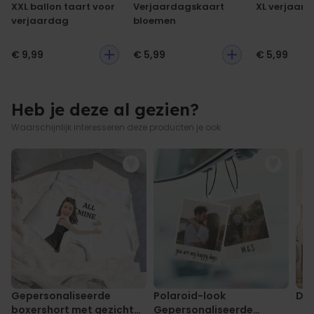
XXL ballon taart voor
Verjaardagskaart
XL verjaar
ongeveer +/-5% mogelijk
verjaardag
bloemen
€ 9,99
€ 5,99
€ 5,99
Heb je deze al gezien?
Waarschijnlijk interesseren deze producten je ook
Gepersonaliseerde
Polaroid-look
Dek
boxershort met gezicht
Gepersonaliseerde