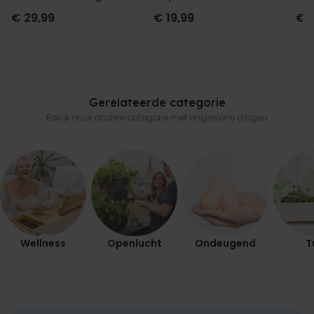
en tekst
Geurhanger set van 2
€ 29,99
€ 19,99
€ 
Gerelateerde categorie
Bekijk onze andere categorie met ongewone dingen
Wellness
Openlucht
Ondeugend
T