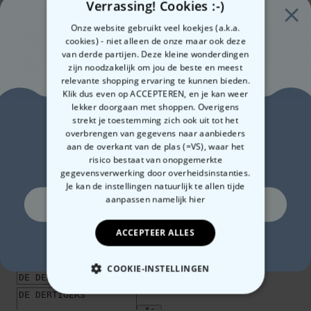
Verrassing! Cookies :-)
Onze website gebruikt veel koekjes (a.k.a.
cookies) - niet alleen de onze maar ook deze
van derde partijen. Deze kleine wonderdingen
zijn noodzakelijk om jou de beste en meest
relevante shopping ervaring te kunnen bieden.
Klik dus even op ACCEPTEREN, en je kan weer
lekker doorgaan met shoppen. Overigens
Zin in
strekt je toestemming zich ook uit tot het
overbrengen van gegevens naar aanbieders
aan de overkant van de plas (=VS), waar het
10% korting?
risico bestaat van onopgemerkte
gegevensverwerking door overheidsinstanties.
Je kan de instellingen natuurlijk te allen tijde
aanpassen
namelijk hier
Ja, graag!
ACCEPTEER ALLES
Nee, ik hou niet van korting
COOKIE-INSTELLINGEN
NOODZAKELIJK