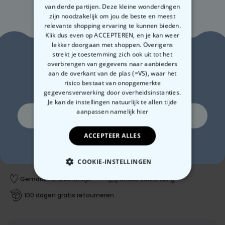
van derde partijen. Deze kleine wonderdingen
zijn noodzakelijk om jou de beste en meest
relevante shopping ervaring te kunnen bieden.
Klik dus even op ACCEPTEREN, en je kan weer
lekker doorgaan met shoppen. Overigens
Zin in
strekt je toestemming zich ook uit tot het
overbrengen van gegevens naar aanbieders
aan de overkant van de plas (=VS), waar het
10% korting?
risico bestaat van onopgemerkte
gegevensverwerking door overheidsinstanties.
Je kan de instellingen natuurlijk te allen tijde
€ 19,99
Aantal
aanpassen
namelijk hier
Ja, graag!
ACCEPTEER ALLES
In winkelwagentje
Nee, ik hou niet van korting
COOKIE-INSTELLINGEN
Gemaakt in Oostenrijk
Snelle verzending
NOODZAKELIJK
100 dagen gratis retourneren
PERFORMANCE