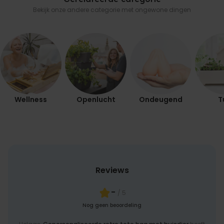
Bekijk onze andere categorie met ongewone dingen
Wellness
Openlucht
Ondeugend
T
Reviews
-
/ 5
Nog geen beoordeling