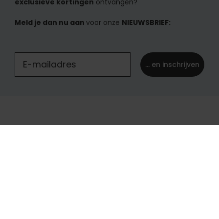
exclusieve kortingen
ontvangen?
Meld je dan nu aan
voor onze
NIEUWSBRIEF:
... en inschrijven
België