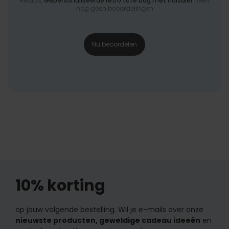
Helaas,
Gepersonaliseerde retro tote bag met huisdier
heeft
nog geen beoordelingen
Nu beoordelen
10% korting
op jouw volgende bestelling. Wil je e-mails over onze
nieuwste producten, geweldige cadeau ideeën
en