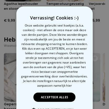
Agatha lepelhouder
Temperatuurgevoelige
Verjaardag
en stoom releaser
Heksenketel Mok
kat
Verrassing! Cookies :-)
€ 9,99
€ 19,99
€ 5,99
Onze website gebruikt veel koekjes (a.k.a.
cookies) - niet alleen de onze maar ook deze
van derde partijen. Deze kleine wonderdingen
Heb je deze al gezien?
zijn noodzakelijk om jou de beste en meest
relevante shopping ervaring te kunnen bieden.
Waarschijnlijk interesseren deze producten je ook
Klik dus even op ACCEPTEREN, en je kan weer
lekker doorgaan met shoppen. Overigens
strekt je toestemming zich ook uit tot het
overbrengen van gegevens naar aanbieders
aan de overkant van de plas (=VS), waar het
risico bestaat van onopgemerkte
gegevensverwerking door overheidsinstanties.
Je kan de instellingen natuurlijk te allen tijde
aanpassen
namelijk hier
ACCEPTEER ALLES
Gepersonaliseerde
Polaroid-look
Dek
boxershort met gezicht
Gepersonaliseerde