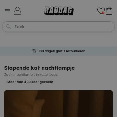
Ga naar de inhoud
0
100 dagen gratis retourneren
Slapende kat nachtlampje
Zacht nachtlampje in katten look.
Meer dan 400
keer gekocht