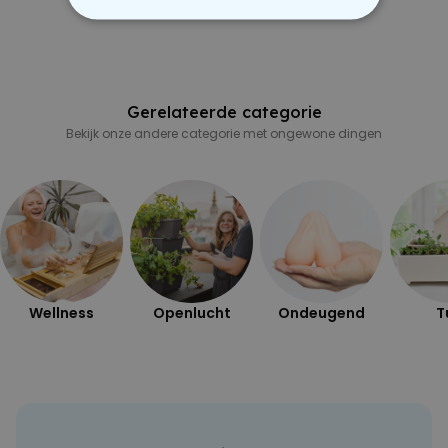
om de batterij te sparen.
NOODZAKELIJK
PERFORMANCE
Gerelateerde categorie
MARKETING
OVERIGE
Bekijk onze andere categorie met ongewone dingen
Wellness
Openlucht
Ondeugend
T