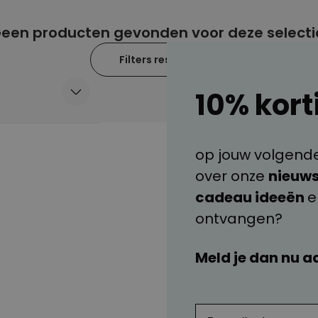
Gepersonaliseerde retro
handdoek met tekst
een producten gevonden voor deze selecti
Meer dan
2.400
keer
34,99 €
gekocht
Filters resetten
Personaliseerbaar
10% kort
Gepersonaliseerde vaas met
tekst en krans
Meer dan
300
keer
29,99 €
gekocht
op jouw volgende 
Personaliseerbaar
over onze
nieuws
Gepersonaliseerde sokken
met jouw huisdier
cadeau ideeën
Meer dan
14.000
keer
ontvangen?
19,99 €
gekocht
Meld je dan nu a