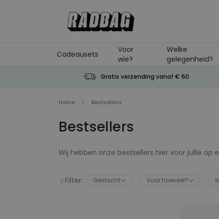
Ga naar de inhoud
Voor
Welke
Cadeausets
wie?
gelegenheid?
Gratis verzending vanaf € 60
Home
Bestsellers
Bestsellers
Wij hebben onze bestsellers hier voor jullie op
bestsellers pagina is een handige plek om insp
eenhoorn pantoffels. Neem een kijkje tussen on
Filter:
Geslacht
Voor hoeveel?
W