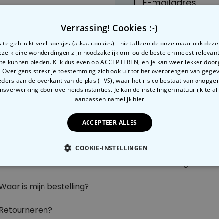
Verrassing! Cookies :-)
te gebruikt veel koekjes (a.k.a. cookies) - niet alleen de onze maar ook dez
Deze kleine wonderdingen zijn noodzakelijk om jou de beste en meest relevan
 te kunnen bieden. Klik dus even op ACCEPTEREN, en je kan weer lekker doo
 Overigens strekt je toestemming zich ook uit tot het overbrengen van gege
ders aan de overkant van de plas (=VS), waar het risico bestaat van onopg
sverwerking door overheidsinstanties. Je kan de instellingen natuurlijk te all
Nog vragen?
Over radbag
Part
aanpassen
namelijk hier
Klantenservice
Ons Team
Pers
ACCEPTEER ALLES
Betaalmethoden?
Blog
Blog
COOKIE-INSTELLINGEN
Verzendkosten?
Cookie instellingen
B2B 
OODZAKELIJK
PERFORMANCE
MARKETING
O
Waar is mijn bestelling?
Retourneren?