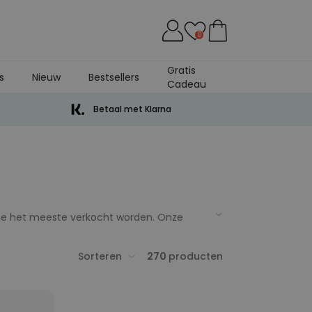
0
Gratis
s
Nieuw
Bestsellers
Cadeau
Betaal met Klarna
s die het meeste verkocht worden. Onze
 van personaliseerbare deurmatten tot
adeautje.
Sorteren
270
producten