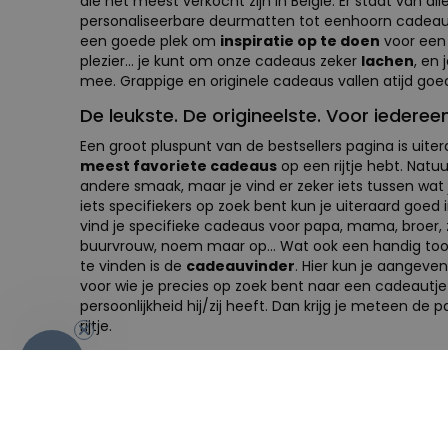
die het meest verkocht zijn in Belgie. Er staat van all
personaliseerbare deurmatten tot eenhoorn cadeaus.
een goede plek om
inspiratie op te doen
voor een 
plezier... je kunt om onze cadeaus zeker
lachen
, en
mee. Grappige en originele cadeaus vallen atijd goe
De leukste. De origineelste. Voor iedereen
Een groot pluspunt van de bestsellers pagina is uite
meest favoriete cadeaus
op een rijtje hebt. Natuu
andere smaak, maar je vind er zeker iets tussen wat ji
iets specifiekers op zoek bent kun je uiteraard goed 
vind je specifieke cadeaus voor papa, mama, broer, zu
buurvrouw, noem maar op... Wat ook een handig too
te vinden is de
cadeauvinder
. Hier kun je aangeven
voor wie je precies op zoek bent naar een cadeautj
persoonlijkheid hij/zij heeft. Dan krijg je meteen d
rijtje.
-10%
Onze bestsellers: De meest nuttige cad
Laten we eerlijk zijn: niemand zit te wachten op het z
dagen onder een laag stof verdwijnt. Daarom hebbe
populairste items verzameld die niet alleen de "wa