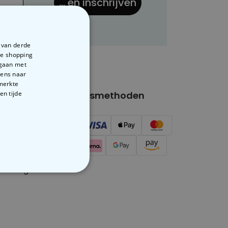
... en inschrijven
e van derde
te shopping
rgaan met
vens naar
emerkte
en tijde
nerinfo
Betalingsmethoden
contact
ger/Youtuber
aanvragen
VERIGE