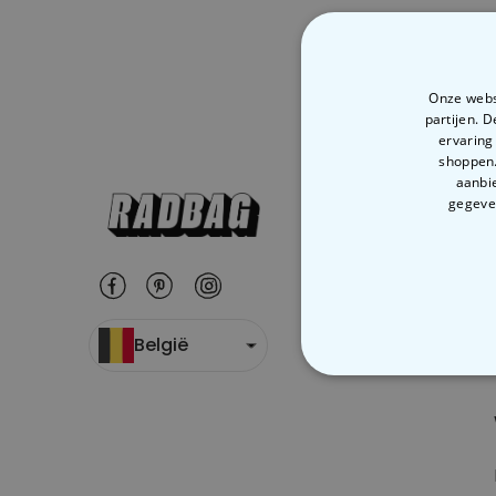
Onze websi
partijen. 
ervaring
shoppen.
aanbie
gegeven
België
N