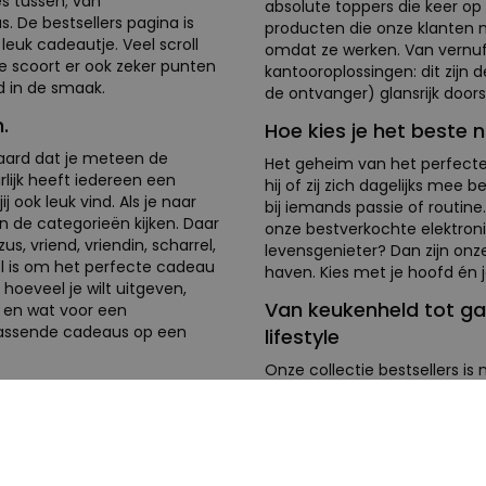
es tussen; van
absolute toppers die keer op k
 De bestsellers pagina is
producten die onze klanten 
leuk cadeautje. Veel scroll
omdat ze werken. Van vernu
 je scoort er ook zeker punten
kantooroplossingen: dit zijn d
d in de smaak.
de ontvanger) glansrijk door
.
Hoe kies je het beste 
raard dat je meteen de
Het geheim van het perfecte 
rlijk heeft iedereen een
hij of zij zich dagelijks mee b
j ook leuk vind. Als je naar
bij iemands passie of routine
in de categorieën kijken. Daar
onze bestverkochte elektron
s, vriend, vriendin, scharrel,
levensgenieter? Dan zijn onz
l is om het perfecte cadeau
haven. Kies met je hoofd én je
 hoeveel je wilt uitgeven,
Van keukenheld tot ga
e en wat voor een
e passende cadeaus op een
lifestyle
Onze collectie bestsellers is
eaus van dit moment
tools voor de thuiswerker die 
innovatieve gadgets voor de m
oveelste prul dat na drie
zoekt voor een verjaardag, 
n we bij Radbag onze
cadeaus passen in elke lifest
uw-factor" hebben, maar ook
om uit te pakken, maar ook 