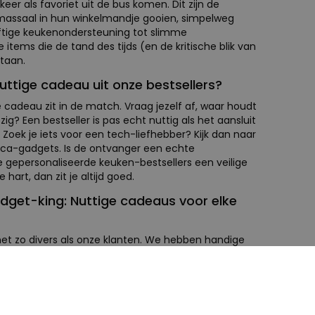
eer als favoriet uit de bus komen. Dit zijn de
massaal in hun winkelmandje gooien, simpelweg
ftige keukenondersteuning tot slimme
e items die de tand des tijds (en de kritische blik van
staan.
nuttige cadeau uit onze bestsellers?
cadeau zit in de match. Vraag jezelf af, waar houdt
ezig? Een bestseller is pas echt nuttig als het aansluit
. Zoek je iets voor een tech-liefhebber? Kijk dan naar
ica-gadgets. Is de ontvanger een echte
e gepersonaliseerde keuken-bestsellers een veilige
 hart, dan zit je altijd goed.
dget-king: Nuttige cadeaus voor elke
 net zo divers als onze klanten. We hebben handige
zijn bureau eindelijk op orde wil krijgen, maar ook
an die alles al lijkt te hebben. Of je nu een cadeau
een housewarming of 'gewoon zomaar': onze nuttige
yle en zorgen ervoor dat je cadeau niet alleen leuk is
om te houden.