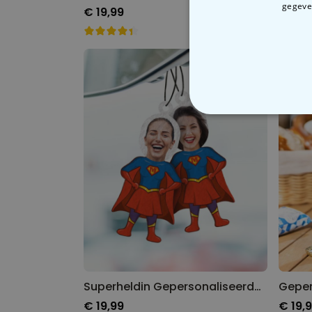
gegeven
€ 19,99
€ 7,9
N
Superheldin Gepersonaliseerde Geurhanger met Gezicht set van 2
€ 19,99
€ 19,