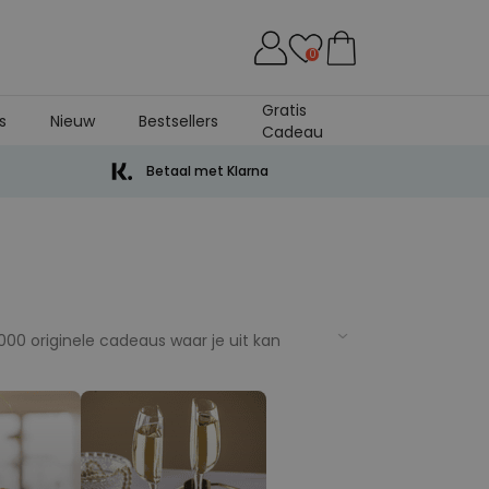
0
Gratis
s
Nieuw
Bestsellers
Cadeau
Betaal met Klarna
000 originele cadeaus waar je uit kan
et allemaal. De jarige job heeft uiteraard
at past vaak niet helemaal in het budget.
cadeaus? Bijvoorbeeld een poster, mok,
j met een flesje wijn als kado. Maar je
producten voor de nieuwste gadgets en