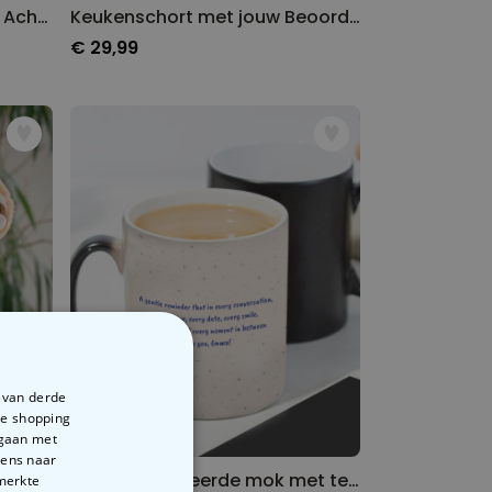
Boxershort met Gezicht en Achtergronden
Keukenschort met jouw Beoordeling Gepersonaliseerd
€ 29,99
e van derde
te shopping
rgaan met
vens naar
Gepersonaliseerde mok met tekst
emerkte