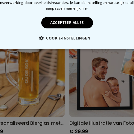
sverwerking door overheidsinstanties. Je kan de instellingen natuurlijk te all
9
€ 34,99
aanpassen
namelijk hier
ACCEPTEER ALLES
COOKIE-INSTELLINGEN
OODZAKELIJK
PERFORMANCE
MARKETING
O
Gepersonaliseerd Bierglas met Naam Loading
99
€ 29,99