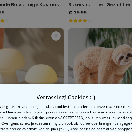
Zwevende Bolvormige Kosmos Lamp
99
€ 29,99
Verrassing! Cookies :-)
te gebruikt veel koekjes (a.k.a. cookies) - niet alleen de onze maar ook dez
Deze kleine wonderdingen zijn noodzakelijk om jou de beste en meest relevan
 te kunnen bieden. Klik dus even op ACCEPTEREN, en je kan weer lekker doo
 Overigens strekt je toestemming zich ook uit tot het overbrengen van gege
stoel Lamp
Reuze Luiaard Kussen
ders aan de overkant van de plas (=VS), waar het risico bestaat van onopg