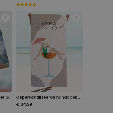
Geurhanger Heilig Jezelf met Gezicht Gepersonaliseerd set van 2
Gepersonaliseerde handdoek met cocktailglas illustratie
€ 34,99