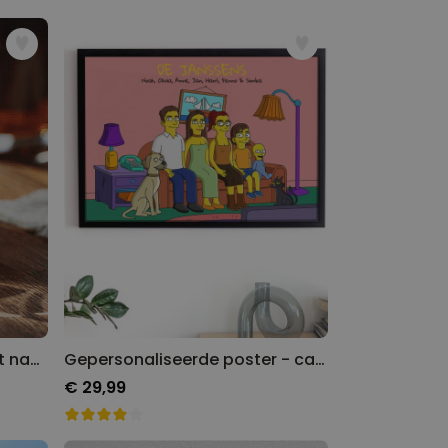
Gepersonaliseerd glas met naam en symbool
Gepersonaliseerde poster - cartoon familie illustratie
€ 29,99