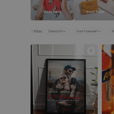
Voor hem
Voor haar
Filter:
Geslacht
Voor hoeveel?
W