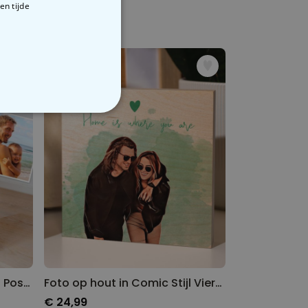
en tijde
€ 12,99
VERIGE
Digitale Illustratie van Foto Poster
Foto op hout in Comic Stijl Vierkant
€ 24,99