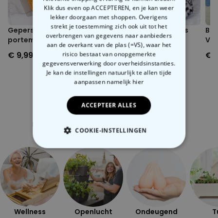
Klik dus even op ACCEPTEREN, en je kan weer
lekker doorgaan met shoppen. Overigens
strekt je toestemming zich ook uit tot het
Gepersonaliseerde
Verwarmde pantoffels
Ba
overbrengen van gegevens naar aanbieders
portemonnee tekst en
voor de magnetron
Ve
aan de overkant van de plas (=VS), waar het
symbool
€ 9,99
€ 24,99
€ 
risico bestaat van onopgemerkte
gegevensverwerking door overheidsinstanties.
Je kan de instellingen natuurlijk te allen tijde
aanpassen
namelijk hier
ACCEPTEER ALLES
Gerelateerde categorie
Bekijk onze andere categorie met ongewone dingen
COOKIE-INSTELLINGEN
NOODZAKELIJK
PERFORMANCE
MARKETING
OVERIGE
Wellness
Openlucht
Ondeugend
T