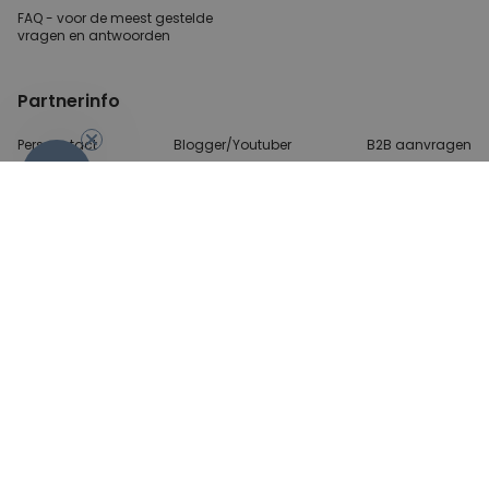
FAQ - voor de
meest gestelde
vragen
en antwoorden
Partnerinfo
Perscontact
Blogger/Youtuber
B2B aanvragen
-10%
Betalingsmethoden
Algemene Voorwaarden
Beveiliging en privacy
Contact
© 2026 radbag