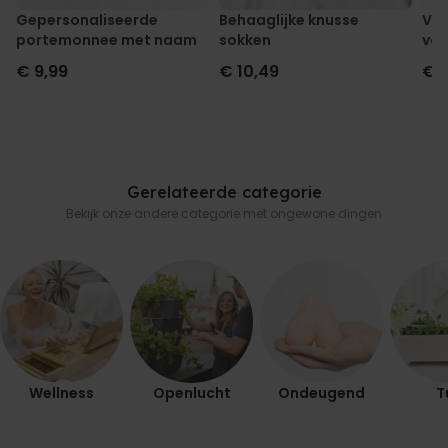
Gepersonaliseerde
Behaaglijke knusse
Ver
portemonnee met naam
sokken
voo
€ 9,99
€ 10,49
€ 
Gerelateerde categorie
Bekijk onze andere categorie met ongewone dingen
Wellness
Openlucht
Ondeugend
T