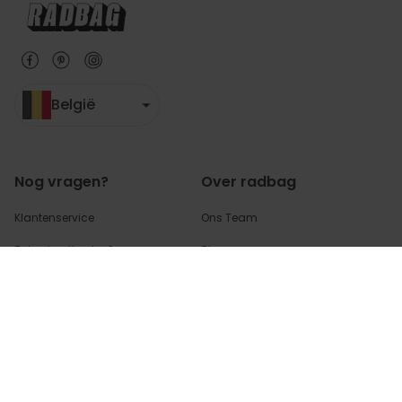
België
Nog vragen?
Over radbag
Klantenservice
Ons Team
Betaalmethoden?
Blog
Verzendkosten?
Cookie instellingen
Waar is mijn bestelling?
Retourneren?
FAQ - voor de
meest gestelde
vragen
en antwoorden