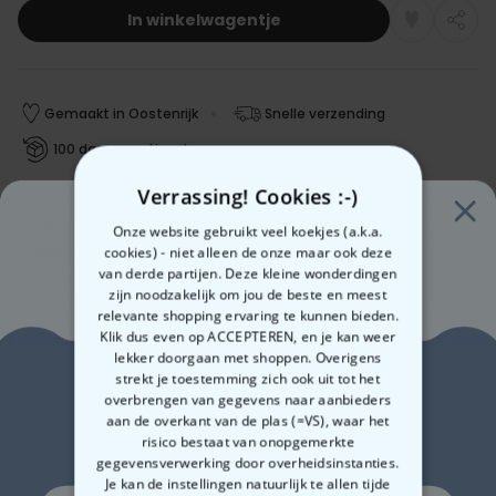
In winkelwagentje
Gemaakt in Oostenrijk
Snelle verzending
100 dagen gratis retourneren
Verrassing! Cookies :-)
Onze website gebruikt veel koekjes (a.k.a.
Verwachte leverdatum:
Vri, 14.08 – Maa, 17.08
cookies) - niet alleen de onze maar ook deze
Gratis verzending vanaf 60 €
van derde partijen. Deze kleine wonderdingen
Meer info
zijn noodzakelijk om jou de beste en meest
relevante shopping ervaring te kunnen bieden.
Betalingsmethoden:
Klik dus even op ACCEPTEREN, en je kan weer
lekker doorgaan met shoppen. Overigens
Zin in
strekt je toestemming zich ook uit tot het
overbrengen van gegevens naar aanbieders
aan de overkant van de plas (=VS), waar het
10% korting?
risico bestaat van onopgemerkte
gegevensverwerking door overheidsinstanties.
Je kan de instellingen natuurlijk te allen tijde