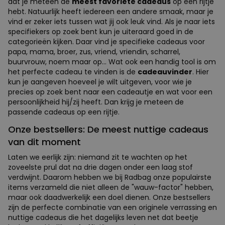
dat je meteen de
meest favoriete cadeaus
op een rijtje
hebt. Natuurlijk heeft iedereen een andere smaak, maar je
vind er zeker iets tussen wat jij ook leuk vind. Als je naar iets
specifiekers op zoek bent kun je uiteraard goed in de
categorieën kijken. Daar vind je specifieke cadeaus voor
papa, mama, broer, zus, vriend, vriendin, scharrel,
buurvrouw, noem maar op... Wat ook een handig tool is om
het perfecte cadeau te vinden is de
cadeauvinder
. Hier
kun je aangeven hoeveel je wilt uitgeven, voor wie je
precies op zoek bent naar een cadeautje en wat voor een
persoonlijkheid hij/zij heeft. Dan krijg je meteen de
passende cadeaus op een rijtje.
Onze bestsellers: De meest nuttige cadeaus
van dit moment
Laten we eerlijk zijn: niemand zit te wachten op het
zoveelste prul dat na drie dagen onder een laag stof
verdwijnt. Daarom hebben we bij Radbag onze populairste
items verzameld die niet alleen de "wauw-factor" hebben,
maar ook daadwerkelijk een doel dienen. Onze bestsellers
zijn de perfecte combinatie van een originele verrassing en
nuttige cadeaus die het dagelijks leven net dat beetje