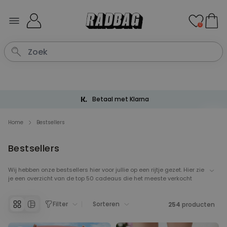
Ga naar de inhoud
0
Betaal met Klarna
Home
Bestsellers
Bestsellers
Wij hebben onze bestsellers hier voor jullie op een rijtje gezet. Hier zie
je een overzicht van de top 50 cadeaus die het meeste verkocht
worden. Onze bestsellers pagina is een handige plek om inspiratie
op te doen voor toffe cadeaus, er staat van alles tussen van
Filter
Sorteren
personaliseerbare deurmatten tot eenhoorn pantoffels. Neem een
254
producten
kijkje tussen onze bestsellers en je vindt gegarandeerd een leuk en
origineel cadeautje.