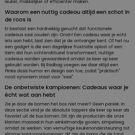
leuker, makkelijker of efficiënter maken.
Waarom een nuttig cadeau altijd een schot in
de roos is
Er bestaat een hardnekkig gerucht dat functionele
cadeaus saai zouden zijn. Onzin! Een cadeau waar je echt
iets aan hebt, laat zien dat je de ontvanger kent. Of het nu
een gadget is die een dagelijkse frustratie oplost of een
item dat hun ochtendritueel transformeert; nuttige
cadeaus worden gewaardeerd omdat ze keer op keer
gebruikt worden. Bij Radbag voegen we daar altijd een
flinke dosis humor en design aan toe, zodat "praktisch"
nooit synoniem staat voor "saai".
De onbetwiste kampioenen: Cadeaus waar je
écht wat aan hebt
Zie je door de bomen het bos niet meer? Geen paniek. In
deze sectie vind je de absolute toppers die keer op keer als
favoriet uit de bus komen. Dit zijn de producten die onze
klanten massaal in hun winkelmandje gooien, simpelweg
omdat ze werken. Van vernuftige keukenondersteuning tot
slimme kantooroplossingen: dit zijn de items die de tand