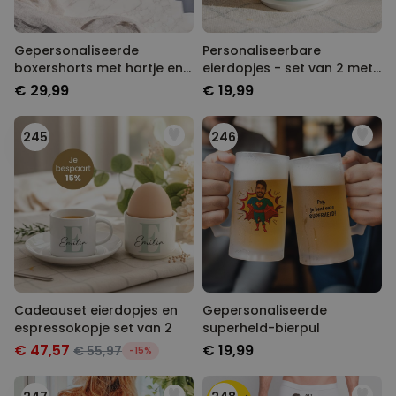
Gepersonaliseerde
Personaliseerbare
boxershorts met hartje en
eierdopjes - set van 2 met
initialen
monogram
€ 29,99
€ 19,99
245
246
Cadeauset eierdopjes en
Gepersonaliseerde
espressokopje set van 2
superheld-bierpul
€ 47,57
€ 19,99
€ 55,97
-15%