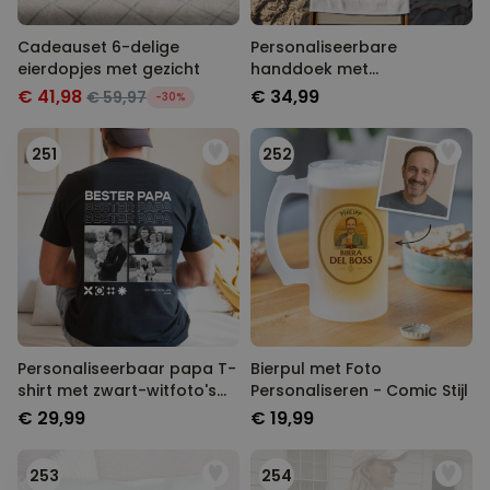
Cadeauset 6-delige
Personaliseerbare
eierdopjes met gezicht
handdoek met
gameconsole en tekst
€ 41,98
€ 34,99
€ 59,97
-30%
251
252
Personaliseerbaar papa T-
Bierpul met Foto
shirt met zwart-witfoto's
Personaliseren - Comic Stijl
en tekst
€ 29,99
€ 19,99
253
254