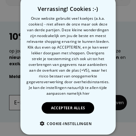
Verrassing! Cookies :-)
Onze website gebruikt veel koekjes (a.k.a.
cookies) - niet alleen de onze maar ook deze
van derde partijen. Deze kleine wonderdingen
10% korting
zijn noodzakelijk om jou de beste en meest
relevante shopping ervaring te kunnen bieden.
Klik dus even op ACCEPTEREN, en je kan weer
op jouw volgende bestelling. Wil je e-mails over onze
lekker doorgaan met shoppen. Overigens
nieuwste producten, geweldige cadeau ideeën
en
strekt je toestemming zich ook uit tot het
exclusieve kortingen
ontvangen?
overbrengen van gegevens naar aanbieders
aan de overkant van de plas (=VS), waar het
risico bestaat van onopgemerkte
Meld je dan nu aan
voor onze
NIEUWSBRIEF:
gegevensverwerking door overheidsinstanties.
Je kan de instellingen natuurlijk te allen tijde
aanpassen
namelijk hier
... en inschrijven
ACCEPTEER ALLES
COOKIE-INSTELLINGEN