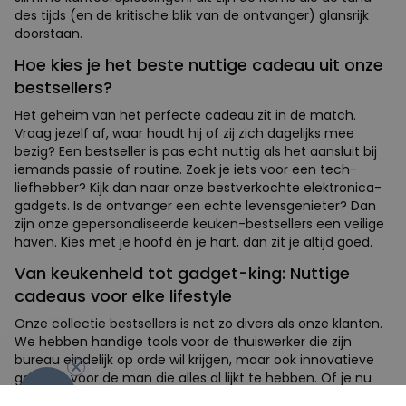
des tijds (en de kritische blik van de ontvanger) glansrijk
doorstaan.
Hoe kies je het beste nuttige cadeau uit onze
bestsellers?
Het geheim van het perfecte cadeau zit in de match.
Vraag jezelf af, waar houdt hij of zij zich dagelijks mee
bezig? Een bestseller is pas echt nuttig als het aansluit bij
iemands passie of routine. Zoek je iets voor een tech-
liefhebber? Kijk dan naar onze bestverkochte elektronica-
gadgets. Is de ontvanger een echte levensgenieter? Dan
zijn onze gepersonaliseerde keuken-bestsellers een veilige
haven. Kies met je hoofd én je hart, dan zit je altijd goed.
Van keukenheld tot gadget-king: Nuttige
cadeaus voor elke lifestyle
Onze collectie bestsellers is net zo divers als onze klanten.
We hebben handige tools voor de thuiswerker die zijn
bureau eindelijk op orde wil krijgen, maar ook innovatieve
gadgets voor de man die alles al lijkt te hebben. Of je nu
-10%
een cadeau zoekt voor een verjaardag, een housewarming