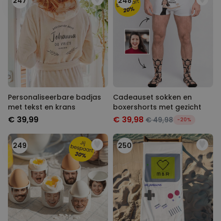
247
248
Personaliseerbare badjas
Cadeauset sokken en
met tekst en krans
boxershorts met gezicht
€ 39,99
€ 39,98
€ 49,98
-20%
249
250