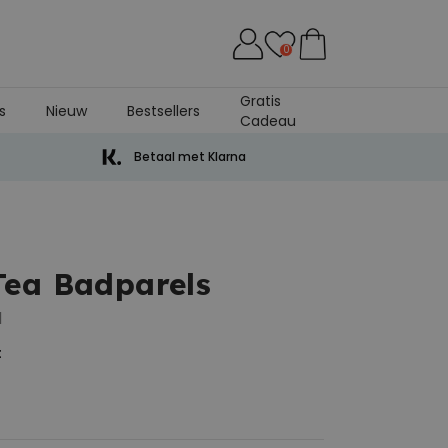
0
Gratis
s
Nieuw
Bestsellers
Cadeau
Betaal met Klarna
Tea Badparels
d
t