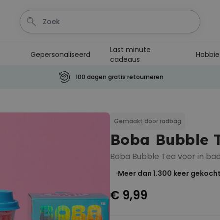
Last minute
Gepersonaliseerd
Hobbie
cadeaus
100 dagen gratis retourneren
Personaliseerbaar
Aperol Spritz Glas met Naam
Gegraveerd
Gemaakt door radbag
Meer dan
19.400
keer
16,99 €
Boba Bubble 
gekocht
Boba Bubble Tea voor in ba
Personaliseerbaar
Gepersonaliseerde retro
Meer dan 1.300
keer gekoch
handdoek met tekst
Meer dan
€ 9,99
2.400
keer
34,99 €
gekocht
Personaliseerbaar