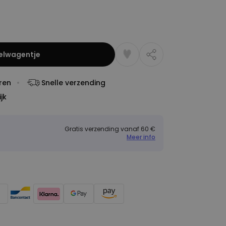
kelwagentje
ren
Snelle verzending
jk
Gratis verzending vanaf 60 €
Meer info