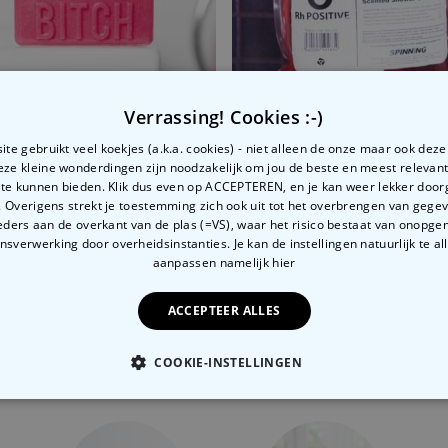
Verrassing! Cookies :-)
te gebruikt veel koekjes (a.k.a. cookies) - niet alleen de onze maar ook dez
Deze kleine wonderdingen zijn noodzakelijk om jou de beste en meest relevan
 Bitch Zeep
Bloed Douchegel
 te kunnen bieden. Klik dus even op ACCEPTEREN, en je kan weer lekker doo
 Overigens strekt je toestemming zich ook uit tot het overbrengen van gege
9
€ 11,99
ders aan de overkant van de plas (=VS), waar het risico bestaat van onopg
sverwerking door overheidsinstanties. Je kan de instellingen natuurlijk te all
aanpassen
namelijk hier
ACCEPTEER ALLES
Gerelateerde categorie
COOKIE-INSTELLINGEN
Bekijk onze andere categorie met ongewone dingen
OODZAKELIJK
PERFORMANCE
MARKETING
O