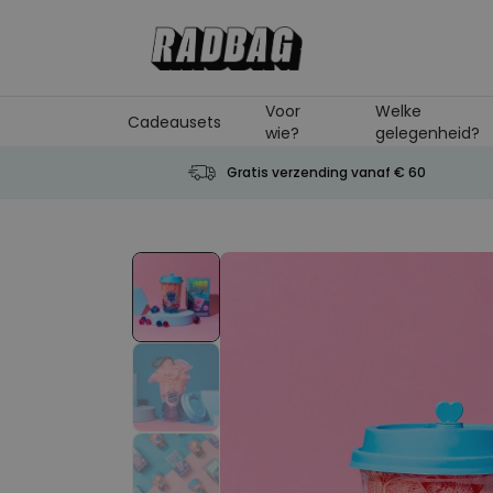
Ga naar de inhoud
Voor
Welke
Cadeausets
wie?
gelegenheid?
Gratis verzending vanaf € 60