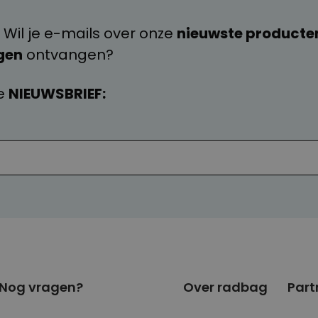
 Wil je e-mails over onze
nieuwste producte
gen
ontvangen?
e
NIEUWSBRIEF:
Nog vragen?
Over radbag
Part