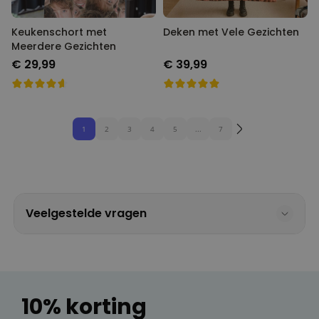
Keukenschort met
Deken met Vele Gezichten
Meerdere Gezichten
€ 29,99
€ 39,99
1
2
3
4
5
...
7
Veelgestelde vragen
10% korting