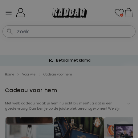
Ga naar de inhoud
0
Gratis verzending vanaf € 60
Home
Voor wie
Cadeau voor hem
Cadeau voor hem
Met welk cadeau maak je hem nu echt blij mee?
Ja dat is een
goede vraag. Dan ben je op de juiste plek terechtgekomen! We zijn
namelijk helemaal niet bescheiden als we zeggen dat je bij ons het
cadeau voor hem
kunt vinden. We helpen met heel veel stoere
cadeaus die zeker indruk zullen maken. Elk cadeau voor hem moet
origineel zijn, leuk, onverwacht
... kortom,
uniek
! Of je nu een cadeau
zoekt voor
je vriend, je vader, je broer
of misschien een attentie voor