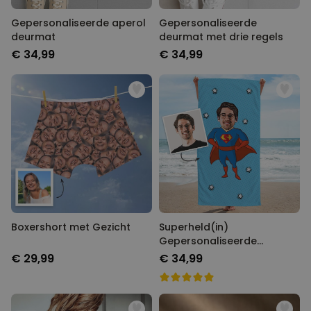
Gepersonaliseerde aperol
Gepersonaliseerde
deurmat
deurmat met drie regels
€ 34,99
€ 34,99
Boxershort met Gezicht
Superheld(in)
Gepersonaliseerde
Handdoek met Gezicht als
€ 29,99
€ 34,99
Comic