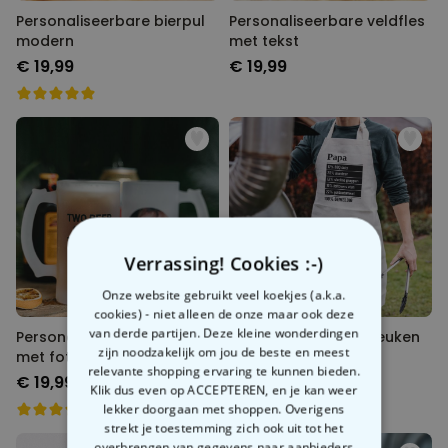
Personaliseerbare bierpul
Personaliseerbare veldfles
modern
met tekst
€ 19,99
€ 19,99
Verrassing! Cookies :-)
Onze website gebruikt veel koekjes (a.k.a.
cookies) - niet alleen de onze maar ook deze
van derde partijen. Deze kleine wonderdingen
Personaliseerbare bierpul
Personaliseerbaar keuken
zijn noodzakelijk om jou de beste en meest
met foto en tekst
schort 100 procent
relevante shopping ervaring te kunnen bieden.
€ 19,99
€ 29,99
Klik dus even op ACCEPTEREN, en je kan weer
lekker doorgaan met shoppen. Overigens
strekt je toestemming zich ook uit tot het
overbrengen van gegevens naar aanbieders