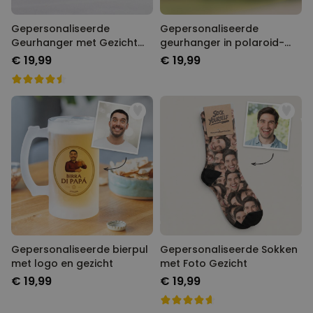
Gepersonaliseerde
Gepersonaliseerde
Geurhanger met Gezicht
geurhanger in polaroid-
set van 2
look met hartjes set van 2
€ 19,99
€ 19,99
Gepersonaliseerde bierpul
Gepersonaliseerde Sokken
met logo en gezicht
met Foto Gezicht
€ 19,99
€ 19,99