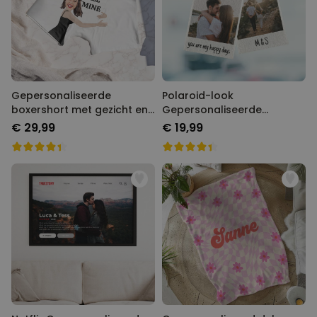
Gepersonaliseerde
Polaroid-look
boxershort met gezicht en
Gepersonaliseerde
tekst
Geurhanger set van 2
€ 29,99
€ 19,99