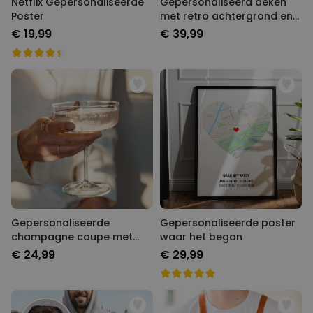
Netflix Gepersonaliseerde
Gepersonaliseerd deken
Poster
met retro achtergrond en
naam
€ 19,99
€ 39,99
Gepersonaliseerde
Gepersonaliseerde poster
champagne coupe met
waar het begon
tekst
€ 24,99
€ 29,99