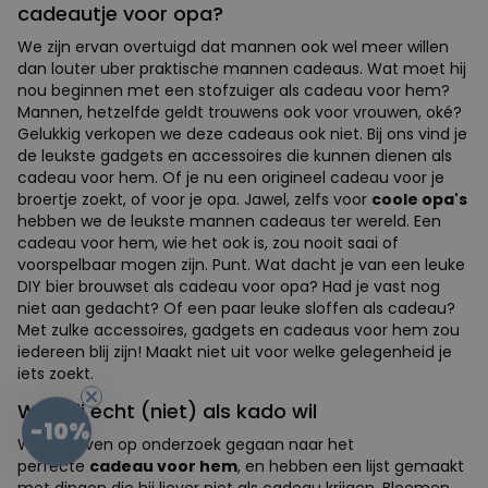
cadeautje voor opa?
We zijn ervan overtuigd dat mannen ook wel meer willen
dan louter uber praktische mannen cadeaus. Wat moet hij
nou beginnen met een stofzuiger als cadeau voor hem?
Mannen, hetzelfde geldt trouwens ook voor vrouwen, oké?
Gelukkig verkopen we deze cadeaus ook niet. Bij ons vind je
de leukste gadgets en accessoires die kunnen dienen als
cadeau voor hem. Of je nu een origineel cadeau voor je
broertje zoekt, of voor je opa. Jawel, zelfs voor
coole opa's
hebben we de leukste mannen cadeaus ter wereld. Een
cadeau voor hem, wie het ook is, zou nooit saai of
voorspelbaar mogen zijn. Punt. Wat dacht je van een leuke
DIY bier brouwset als cadeau voor opa? Had je vast nog
niet aan gedacht? Of een paar leuke sloffen als cadeau?
Met zulke accessoires, gadgets en cadeaus voor hem zou
iedereen blij zijn! Maakt niet uit voor welke gelegenheid je
iets zoekt.
Wat hij echt (niet) als kado wil
-10%
We zijn even op onderzoek gegaan naar het
perfecte
cadeau voor hem
, en hebben een lijst gemaakt