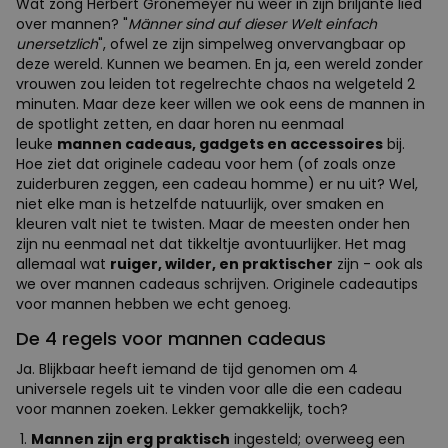
Wat zong Herbert Grönemeyer nu weer in zijn briljante lied
over mannen? "
Männer sind auf dieser Welt einfach
unersetzlich
", ofwel ze zijn simpelweg onvervangbaar op
deze wereld. Kunnen we beamen. En ja, een wereld zonder
vrouwen zou leiden tot regelrechte chaos na welgeteld 2
minuten. Maar deze keer willen we ook eens de mannen in
de spotlight zetten, en daar horen nu eenmaal
leuke
mannen cadeaus, gadgets en accessoires
bij.
Hoe ziet dat originele cadeau voor hem (of zoals onze
zuiderburen zeggen, een cadeau homme) er nu uit? Wel,
niet elke man is hetzelfde natuurlijk, over smaken en
kleuren valt niet te twisten. Maar de meesten onder hen
zijn nu eenmaal net dat tikkeltje avontuurlijker. Het mag
allemaal wat
ruiger, wilder, en praktischer
zijn - ook als
we over mannen cadeaus schrijven. Originele cadeautips
voor mannen hebben we echt genoeg.
De 4 regels voor mannen cadeaus
Ja. Blijkbaar heeft iemand de tijd genomen om 4
universele regels uit te vinden voor alle die een cadeau
voor mannen zoeken. Lekker gemakkelijk, toch?
Mannen zijn erg praktisch
ingesteld; overweeg een