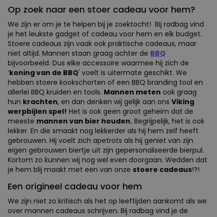
Op zoek naar een stoer cadeau voor hem?
We zijn er om je te helpen bij je zoektocht! Bij radbag vind
je het leukste gadget of cadeau voor hem en elk budget.
Stoere cadeaus zijn vaak ook praktische cadeaus, maar
niet altijd. Mannen staan graag achter de
BBQ
bijvoorbeeld. Dus elke accessoire waarmee hij zich de
‘
koning van de BBQ
' voelt is uitermate geschikt. We
hebben stoere kookschorten of een BBQ branding tool en
allerlei BBQ kruiden en tools.
Mannen meten
ook graag
hun
krachten
, en dan denken wij gelijk aan ons
Viking
werpbijlen spel!
Het is ook geen groot geheim dat de
meeste
mannen van bier houden.
Begrijpelijk, het is ook
lekker. En die smaakt nog lekkerder als hij hem zelf heeft
gebrouwen. Hij voelt zich apetrots als hij geniet van zijn
eigen gebrouwen biertje uit zijn gepersonaliseerde bierpul.
Kortom zo kunnen wij nog wel even doorgaan. Wedden dat
je hem blij maakt met een van onze
stoere cadeaus
!?!
Een origineel cadeau voor hem
We zijn niet zo kritisch als het op leeftijden aankomt als we
over mannen cadeaus schrijven. Bij radbag vind je de