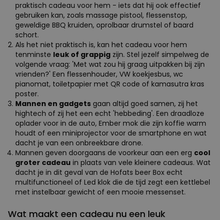
praktisch cadeau voor hem - iets dat hij ook effectief
gebruiken kan, zoals massage pistool, flessenstop,
geweldige BBQ kruiden, oprolbaar drumstel of baard
schort.
Als het niet praktisch is, kan het cadeau voor hem
tenminste
leuk of grappig
zijn. Stel jezelf simpelweg de
volgende vraag: 'Met wat zou hij graag uitpakken bij zijn
vrienden?' Een flessenhouder, VW koekjesbus, wc
pianomat, toiletpapier met QR code of kamasutra kras
poster.
Mannen en gadgets
gaan altijd goed samen, zij het
hightech of zij het een echt 'hebbeding'. Een draadloze
oplader voor in de auto, Ember mok die zijn koffie warm
houdt of een miniprojector voor de smartphone en wat
dacht je van een onbreekbare drone.
Mannen geven doorgaans de voorkeur aan een erg
cool
groter cadeau
in plaats van vele kleinere cadeaus. Wat
dacht je in dit geval van de Hofats beer Box echt
multifunctioneel of Led klok die de tijd zegt een kettlebel
met instelbaar gewicht of een mooie messenset.
Wat maakt een cadeau nu een leuk