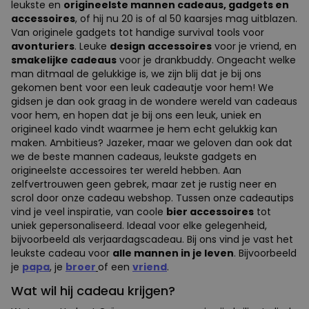
leukste en
origineelste mannen cadeaus, gadgets en
accessoires
, of hij nu 20 is of al 50 kaarsjes mag uitblazen.
Van originele gadgets tot handige survival tools voor
avonturiers
. Leuke
design accessoires
voor je vriend, en
smakelijke cadeaus
voor je drankbuddy. Ongeacht welke
man ditmaal de gelukkige is, we zijn blij dat je bij ons
gekomen bent voor een leuk cadeautje voor hem! We
gidsen je dan ook graag in de wondere wereld van cadeaus
voor hem, en hopen dat je bij ons een leuk, uniek en
origineel kado vindt waarmee je hem echt gelukkig kan
maken. Ambitieus? Jazeker, maar we geloven dan ook dat
we de beste mannen cadeaus, leukste gadgets en
origineelste accessoires ter wereld hebben. Aan
zelfvertrouwen geen gebrek, maar zet je rustig neer en
scrol door onze cadeau webshop. Tussen onze cadeautips
vind je veel inspiratie, van coole
bier accessoires
tot
uniek gepersonaliseerd. Ideaal voor elke gelegenheid,
bijvoorbeeld als verjaardagscadeau. Bij ons vind je vast het
leukste cadeau voor
alle mannen in je leven
. Bijvoorbeeld
je
papa
, je
broer
of een
vriend
.
Wat wil hij cadeau krijgen?