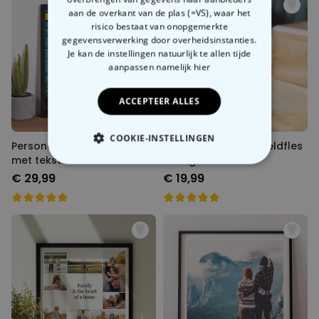
aan de overkant van de plas (=VS), waar het
risico bestaat van onopgemerkte
gegevensverwerking door overheidsinstanties.
Je kan de instellingen natuurlijk te allen tijde
aanpassen
namelijk hier
ACCEPTEER ALLES
COOKIE-INSTELLINGEN
Personaliseerbare poster
Personaliseerbare veldfles
met tekst en foto in comic
vintage
NOODZAKELIJK
stijl
€ 29,99
€ 19,99
PERFORMANCE
MARKETING
OVERIGE