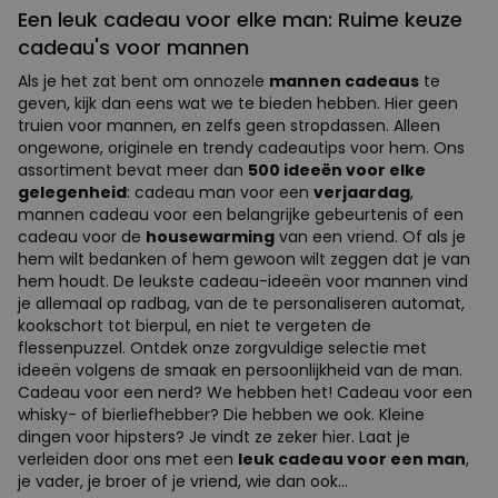
Een leuk cadeau voor elke man: Ruime keuze
cadeau's voor mannen
Als je het zat bent om onnozele
mannen cadeaus
te
geven, kijk dan eens wat we te bieden hebben. Hier geen
truien voor mannen, en zelfs geen stropdassen. Alleen
ongewone, originele en trendy cadeautips voor hem. Ons
assortiment bevat meer dan
500 ideeën voor elke
gelegenheid
: cadeau man voor een
verjaardag
,
mannen cadeau voor een belangrijke gebeurtenis of een
cadeau voor de
housewarming
van een vriend. Of als je
hem wilt bedanken of hem gewoon wilt zeggen dat je van
hem houdt. De leukste cadeau-ideeën voor mannen vind
je allemaal op radbag, van de te personaliseren automat,
kookschort tot bierpul, en niet te vergeten de
flessenpuzzel. Ontdek onze zorgvuldige selectie met
ideeën volgens de smaak en persoonlijkheid van de man.
Cadeau voor een nerd? We hebben het! Cadeau voor een
whisky- of bierliefhebber? Die hebben we ook. Kleine
dingen voor hipsters? Je vindt ze zeker hier. Laat je
verleiden door ons met een
leuk cadeau voor een man
,
je vader, je broer of je vriend, wie dan ook...