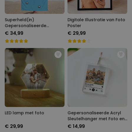
Superheld(in)
Digitale Illustratie van Foto
Gepersonaliseerde
Poster
Handdoek met Gezicht als
€ 34,99
€ 29,99
Comic
LED lamp met foto
Gepersonaliseerde Acryl
Sleutelhanger met Foto en
Songtitel
€ 29,99
€ 14,99