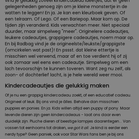
vind je gelukkig zoveel kindercadeau ideetjes, dat er geen
gelegenheden genoeg zijn om je kleine monstertje in de
watten te leggen! En ja. Je kan een kleurboek geven. Of
een telraam. Of Lego. Of een Bariepop. Maar kom op. De
tijden zijn veranderd. Kids verwachten meer. Niet speciaal
duurder, maar simpelweg "meer". Originelere cadeautjes,
leukere cadeautjes, grappigere cadeautjes, noem maar op.
En bij Radbag vind je de origineelste/leukste/grappigste
(omcirkelen wat past)! En pssst. dat kleine ettertje is
misschien wel verwend, maar af en toe verdient hij of zij
ook zomaar wel eens een cadeautje. Simpelweg om een
lach tevoorschijn te kunnen toveren. Want zeg nu zelf, als
zoon- of dochterlief lacht, is je hele wereld weer mooi.
Kindercadeautjes die gelukkig maken
Of je nu een grappig kindercadeau zoekt, of een educatief cadeau.
Origineel of leuk. Bij ons vind je álles. Behalve dan misschien
puppies en ponies. En ja. Kids willen altijd een puppy of pony. Maar
levende dieren zijn geen kindercadeaus - laat ons daar even
duidelijk zijn. Pluche dieren of beestige lampjes daarentegen... Van
vossen tot eenhoorns tot draken,
we got it all
. Je kind is eerder een
nerdy type? Geen paniek, ook voor Star Wars fans ben je bij ons