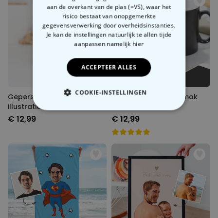
aan de overkant van de plas (=VS), waar het
risico bestaat van onopgemerkte
gegevensverwerking door overheidsinstanties.
Je kan de instellingen natuurlijk te allen tijde
aanpassen
namelijk hier
ACCEPTEER ALLES
COOKIE-INSTELLINGEN
Gepersonaliseerde mokken
Gepersonaliseerde mok
illustratie cartoon familie
met tekst
NOODZAKELIJK
€ 12,99
€ 12,99
PERFORMANCE
MARKETING
OVERIGE