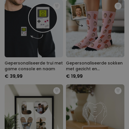
Gepersonaliseerde trui met
Gepersonaliseerde sokken
game console en naam
met gezicht en
verschillende designs
€ 39,99
€ 19,99