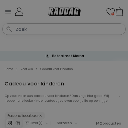
Ga naar de inhoud
0
Gratis verzending vanaf € 60
Home
Voor wie
Cadeau voor kinderen
Cadeau voor kinderen
Op zoek naar een cadeau voor kinderen? Dan zit je hier goed. Wij
hebben alle leuke kinder cadeautjes even voor jullie op een rijtje
gezet. We hebben grappige kindercadeautjes voor de bengels, en
lieve cadeautjes voor de engels. Bij radbag vind je alles van
originele kindercadeautjes tot personaliseerbare cadeautjes.
Personaliseerbaar
Gouden tip: alles met een eenhoorn valt altijd goed in de smaak!
Filter
(
1
)
Sorteren
142
producten