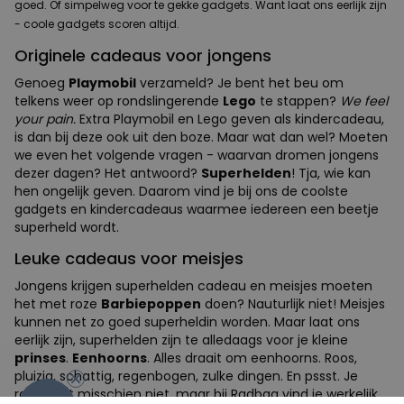
goed. Of simpelweg voor te gekke gadgets. Want laat ons eerlijk zijn
- coole gadgets scoren altijd.
Originele cadeaus voor jongens
Genoeg
Playmobil
verzameld? Je bent het beu om
telkens weer op rondslingerende
Lego
te stappen?
We feel
your pain.
Extra Playmobil en Lego geven als kindercadeau,
is dan bij deze ook uit den boze. Maar wat dan wel? Moeten
we even het volgende vragen - waarvan dromen jongens
dezer dagen? Het antwoord?
Superhelden
! Tja, wie kan
hen ongelijk geven. Daarom vind je bij ons de coolste
gadgets en kindercadeaus waarmee iedereen een beetje
superheld wordt.
Leuke cadeaus voor meisjes
Jongens krijgen superhelden cadeau en meisjes moeten
het met roze
Barbiepoppen
doen? Nauturlijk niet! Meisjes
kunnen net zo goed superheldin worden. Maar laat ons
eerlijk zijn, superhelden zijn te alledaags voor je kleine
-10%
prinses
.
Eenhoorns
. Alles draait om eenhoorns. Roos,
pluizig, schattig, regenbogen, zulke dingen. En pssst. Je
raadt het misschien niet, maar bij Radbag vind je werkelijk