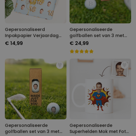
Gepersonaliseerd
Gepersonaliseerde
Inpakpapier Verjaardag
golfballen set van 3 met
met Foto Gezicht
monogram
€ 14,99
€ 24,99
Verjaardag
Gepersonaliseerde
Gepersonaliseerde
golfballen set van 3 met
Superhelden Mok met Foto