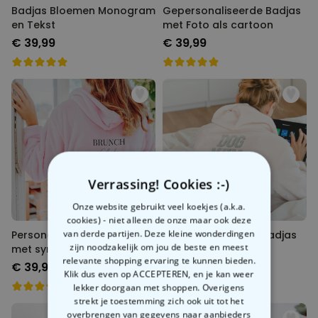
Badjas Bloemen Monogram
Gepersonaliseerde Badjas
en Tekst
met Foto als cartoon
€ 39,99
€ 39,99
Verrassing! Cookies :-)
Onze website gebruikt veel koekjes (a.k.a.
cookies) - niet alleen de onze maar ook deze
van derde partijen. Deze kleine wonderdingen
Personaliseerbare badjas
Personaliseerbare badjas
zijn noodzakelijk om jou de beste en meest
met symbool en tekst
college style
relevante shopping ervaring te kunnen bieden.
€ 39,99
€ 39,99
Klik dus even op ACCEPTEREN, en je kan weer
lekker doorgaan met shoppen. Overigens
strekt je toestemming zich ook uit tot het
overbrengen van gegevens naar aanbieders