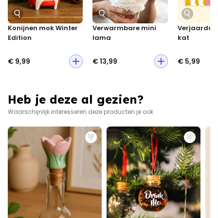
Konijnen mok Winter
Verwarmbare mini
Verjaardag
Edition
lama
kat
€ 9,99
€ 13,99
€ 5,99
Heb je deze al gezien?
Waarschijnlijk interesseren deze producten je ook