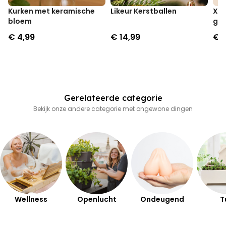
Kurken met keramische
Likeur Kerstballen
XXL
bloem
gla
€ 4,99
€ 14,99
€ 9
Gerelateerde categorie
Bekijk onze andere categorie met ongewone dingen
Wellness
Openlucht
Ondeugend
T