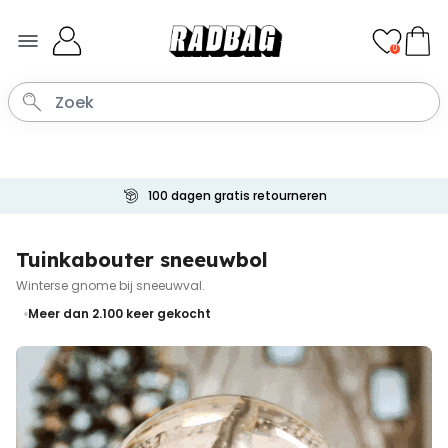
Ga naar de inhoud
0
100 dagen gratis retourneren
Tuinkabouter sneeuwbol
Winterse gnome bij sneeuwval.
Meer dan 2.100
keer gekocht