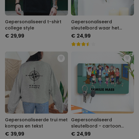
Gepersonaliseerd t-shirt
Gepersonaliseerd
college style
sleutelbord waar het
begon
€ 29,99
€ 24,99
Gepersonaliseerde trui met
Gepersonaliseerd
kompas en tekst
sleutelbord - cartoon
familie illustratie
€ 39,99
€ 24,99