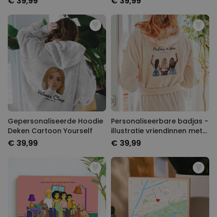
€ 39,99
€ 39,99
Gepersonaliseerde Hoodie
Personaliseerbare badjas -
Deken Cartoon Yourself
illustratie vriendinnen met
tekst
€ 39,99
€ 39,99