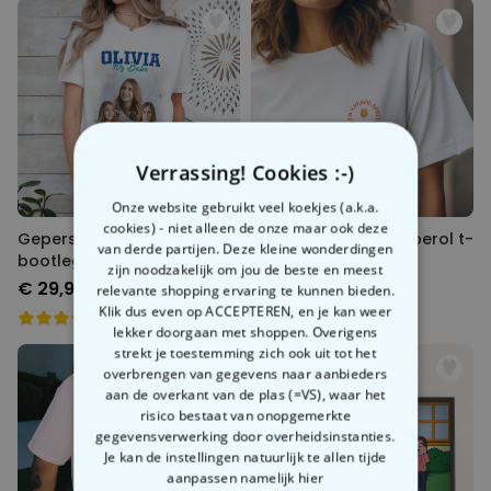
Verrassing! Cookies :-)
Onze website gebruikt veel koekjes (a.k.a.
cookies) - niet alleen de onze maar ook deze
Gepersonaliseerd vintage
Gepersonaliseerd Aperol t-
van derde partijen. Deze kleine wonderdingen
bootleg t-Shirt
shirt
zijn noodzakelijk om jou de beste en meest
€ 29,99
€ 29,99
relevante shopping ervaring te kunnen bieden.
Klik dus even op ACCEPTEREN, en je kan weer
lekker doorgaan met shoppen. Overigens
strekt je toestemming zich ook uit tot het
overbrengen van gegevens naar aanbieders
aan de overkant van de plas (=VS), waar het
risico bestaat van onopgemerkte
gegevensverwerking door overheidsinstanties.
Je kan de instellingen natuurlijk te allen tijde
aanpassen
namelijk hier