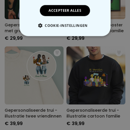
ACCEPTEER ALLES
Gepersonaliseerd t-shirt
Gepersonaliseerde poster
COOKIE-INSTELLINGEN
met graffiti tekst
- illustratie cartoon familie
€ 29,99
€ 29,99
NOODZAKELIJK
PERFORMANCE
MARKETING
OVERIGE
Gepersonaliseerde trui -
Gepersonaliseerde trui -
illustratie twee vriendinnen
illustratie cartoon familie
€ 39,99
€ 39,99