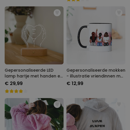
Gepersonaliseerde LED
Gepersonaliseerde mokken
lamp hartje met handen en
- illustratie vriendinnen met
namen
tekst
€ 29,99
€ 12,99