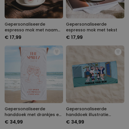
Gepersonaliseerde
Gepersonaliseerde
espresso mok met naam
espresso mok met tekst
en jaartal
€ 17,99
€ 17,99
Gepersonaliseerde
Gepersonaliseerde
handdoek met drankjes en
handdoek illustratie
spreuk
stripfiguur familie
€ 34,99
€ 34,99