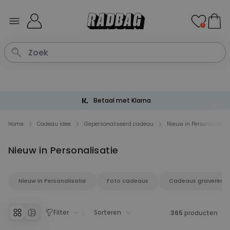
Ga naar de inhoud
0
Betaal met Klarna
Home
Cadeau idee
Gepersonaliseerd cadeau
Nieuw in Personalisatie
Nieuw in Personalisatie
Nieuw in Personalisatie
Foto cadeaus
Cadeaus graveren
Filter
Sorteren
365
producten