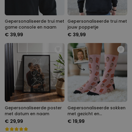
Gepersonaliseerde trui met
Gepersonaliseerde trui met
game console en naam
jouw poppetje
€ 39,99
€ 39,99
Gepersonaliseerde poster
Gepersonaliseerde sokken
met datum en naam
met gezicht en
verschillende designs
€ 29,99
€ 19,99