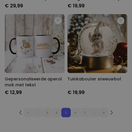
naam
€ 29,99
€ 19,99
Gepersonaliseerde aperol
Tuinkabouter sneeuwbol
mok met tekst
€ 12,99
€ 19,99
1
...
3
4
5
6
7
...
9