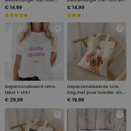
sleutelhanger van hout
sleutelhanger met foto en
met symbolen
tekst
€ 14,99
€ 14,99
Gepersonaliseerd retro
Gepersonaliseerde tote
tekst t-shirt
bag met jouw huisdier als
comic
€ 29,99
€ 19,99