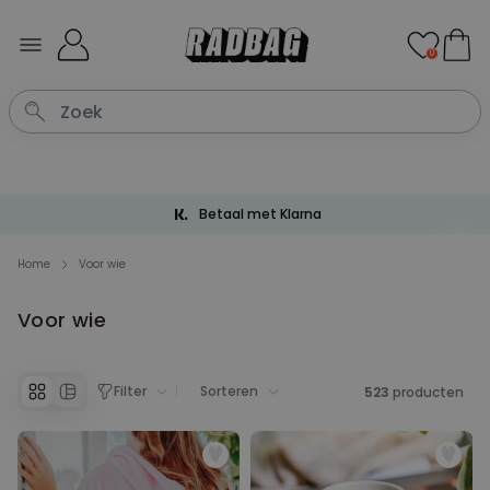
Ga naar de inhoud
0
Betaal met Klarna
Home
Voor wie
Voor wie
Filter
Sorteren
523
producten