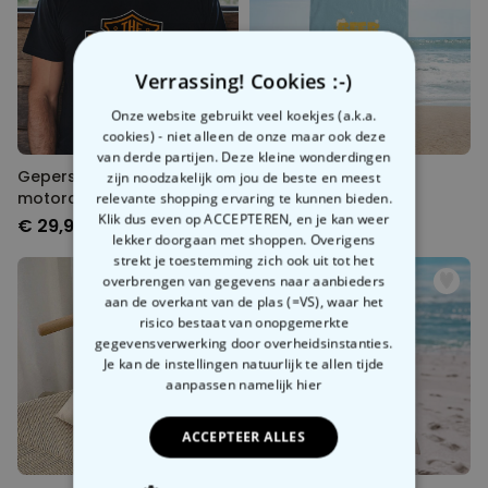
Verrassing! Cookies :-)
Onze website gebruikt veel koekjes (a.k.a.
cookies) - niet alleen de onze maar ook deze
van derde partijen. Deze kleine wonderdingen
Gepersonaliseerd
Personalisierbares
zijn noodzakelijk om jou de beste en meest
motorclub t-shirt met
Bierpong Handtuch
relevante shopping ervaring te kunnen bieden.
naam
Klik dus even op ACCEPTEREN, en je kan weer
€ 29,99
€ 34,99
lekker doorgaan met shoppen. Overigens
strekt je toestemming zich ook uit tot het
overbrengen van gegevens naar aanbieders
aan de overkant van de plas (=VS), waar het
risico bestaat van onopgemerkte
gegevensverwerking door overheidsinstanties.
Je kan de instellingen natuurlijk te allen tijde
aanpassen
namelijk hier
ACCEPTEER ALLES