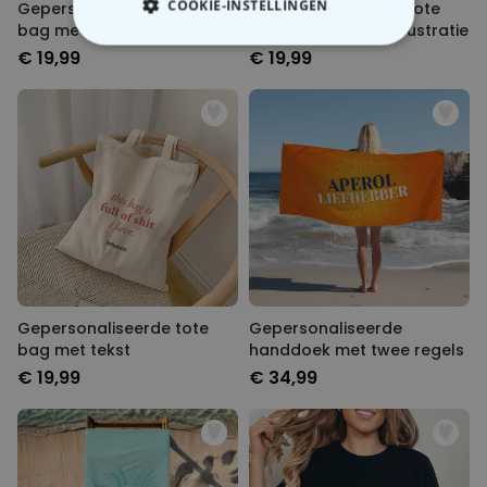
COOKIE-INSTELLINGEN
Gepersonaliseerde tote
Gepersonaliseerde tote
bag met illustratie
bag met vakantie illustratie
NOODZAKELIJK
€ 19,99
€ 19,99
PERFORMANCE
MARKETING
OVERIGE
Gepersonaliseerde tote
Gepersonaliseerde
bag met tekst
handdoek met twee regels
€ 19,99
€ 34,99