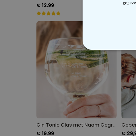
gegeven
€ 12,99
€ 16,
N
Gin Tonic Glas met Naam Gegraveerd
€ 19,99
€ 29,