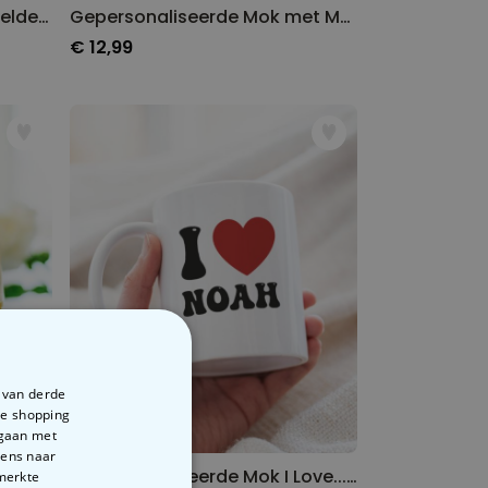
Gepersonaliseerde Superhelden Mok met Foto Gezicht
Gepersonaliseerde Mok met Meme
€ 12,99
e van derde
te shopping
rgaan met
vens naar
Wijnglas met Monogram en Naam
Gepersonaliseerde Mok I Love... met Tekst
emerkte