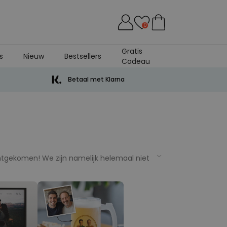
0
Gratis
s
Nieuw
Bestsellers
Cadeau
Betaal met Klarna
chtgekomen! We zijn namelijk helemaal niet
adeaus die zeker indruk zullen maken. Elk
d, je vader, je broer
of misschien een
oor elke budget en elke gelegenheid. Is dat
 te geven voor mannen.