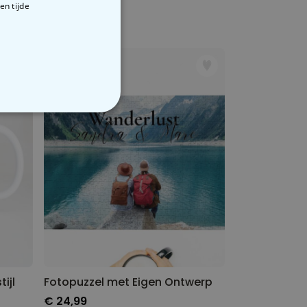
en tijde
€ 12,99
VERIGE
ijl
Fotopuzzel met Eigen Ontwerp
€ 24,99