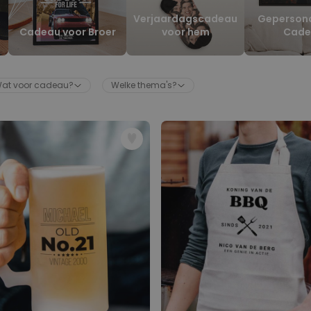
Netflix Gepersonaliseerde
Verjaardagscadeau
Gepersona
Poster
Cadeau voor Broer
voor hem
Cade
Meer dan
8.500
keer
19,99 €
gekocht
Personaliseerbaar
at voor cadeau?
Welke thema's?
Badjas Dames Prinses
Meer dan
23.300
keer
39,99 €
gekocht
Personaliseerbaar
Gepersonaliseerde poster
waar het begon
Meer dan
2.100
keer
29,99 €
gekocht