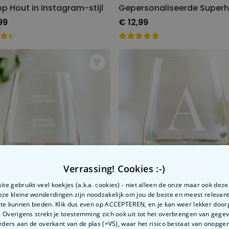
op Hout in Instagram-stijl
99
€ 12,99
Verrassing! Cookies :-)
te gebruikt veel koekjes (a.k.a. cookies) - niet alleen de onze maar ook dez
Deze kleine wonderdingen zijn noodzakelijk om jou de beste en meest relevan
 te kunnen bieden. Klik dus even op ACCEPTEREN, en je kan weer lekker doo
 Overigens strekt je toestemming zich ook uit tot het overbrengen van gege
las met Naam
ders aan de overkant van de plas (=VS), waar het risico bestaat van onopg