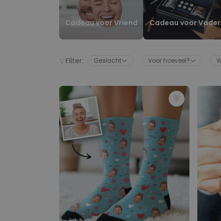
Cadeau voor Vriend
Cadeau voor Vader
Filter:
Geslacht
Voor hoeveel?
W