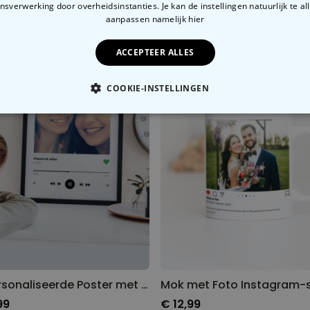
sverwerking door overheidsinstanties. Je kan de instellingen natuurlijk te all
99
€ 16,99
aanpassen
namelijk hier
ACCEPTEER ALLES
COOKIE-INSTELLINGEN
OODZAKELIJK
PERFORMANCE
MARKETING
O
Gepersonaliseerde Poster met Foto en Songtitel
Mok met Foto Instagram-st
99
€ 12,99