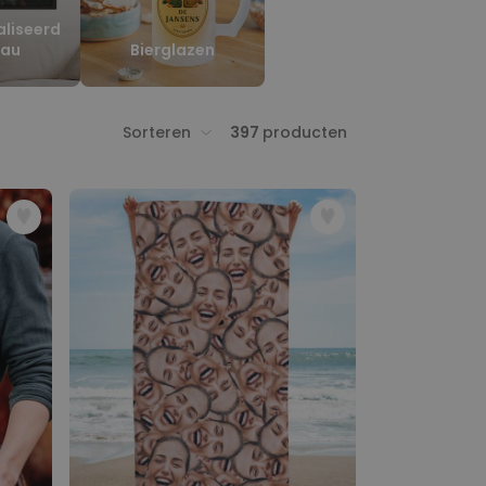
liseerd
au
Bierglazen
Sorteren
397
producten