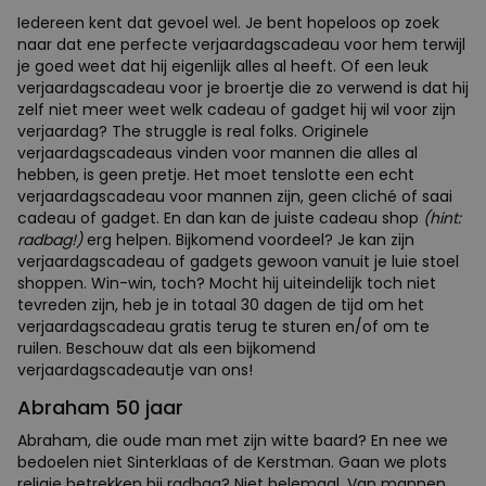
Iedereen kent dat gevoel wel. Je bent hopeloos op zoek
naar dat ene perfecte verjaardagscadeau voor hem terwijl
je goed weet dat hij eigenlijk alles al heeft. Of een leuk
verjaardagscadeau voor je broertje die zo verwend is dat hij
zelf niet meer weet welk cadeau of gadget hij wil voor zijn
verjaardag? The struggle is real folks. Originele
verjaardagscadeaus vinden voor mannen die alles al
hebben, is geen pretje. Het moet tenslotte een echt
verjaardagscadeau voor mannen zijn, geen cliché of saai
cadeau of gadget. En dan kan de juiste cadeau shop
(hint:
radbag!)
erg helpen. Bijkomend voordeel? Je kan zijn
verjaardagscadeau of gadgets gewoon vanuit je luie stoel
shoppen. Win-win, toch? Mocht hij uiteindelijk toch niet
tevreden zijn, heb je in totaal 30 dagen de tijd om het
verjaardagscadeau gratis terug te sturen en/of om te
ruilen. Beschouw dat als een bijkomend
verjaardagscadeautje van ons!
Abraham 50 jaar
Abraham, die oude man met zijn witte baard? En nee we
bedoelen niet Sinterklaas of de Kerstman. Gaan we plots
religie betrekken bij radbag? Niet helemaal. Van mannen