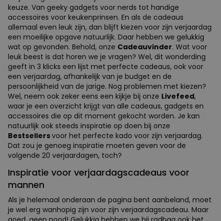
keuze. Van geeky gadgets voor nerds tot handige
accessoires voor keukenprinsen. En als de cadeaus
allemaal even leuk zijn, dan blijft kiezen voor zijn verjaardag
een moeilijke opgave natuurlijk. Daar hebben we gelukkig
wat op gevonden. Behold, onze
Cadeauvinder
. Wat voor
leuk beest is dat horen we je vragen? Wel, dit wonderding
geeft in 3 klicks een lijst met perfecte cadeaus, ook voor
een verjaardag, afhankelijk van je budget en de
persoonlijkheid van de jarige. Nog problemen met kiezen?
Wel, neem ook zeker eens een kijkje bij onze
Livefeed
,
waar je een overzicht krijgt van alle cadeaus, gadgets en
accessoires die op dit moment gekocht worden. Je kan
natuurlijk ook steeds inspiratie op doen bij onze
Bestsellers
voor het perfecte kado voor zijn verjaardag.
Dat zou je genoeg inspiratie moeten geven voor de
volgende 20 verjaardagen, toch?
Inspiratie voor verjaardagscadeaus voor
mannen
Als je helemaal onderaan de pagina bent aanbeland, moet
je wel erg wanhopig zijn voor zijn verjaardagscadeau. Maar
goed, geen nood! Gelukkig hebben we bij radbag ook het