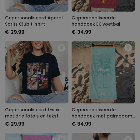
Gepersonaliseerd Aperol
Gepersonaliseerde
Spritz Club t-shirt
handdoek EK voetbal
€ 29,99
€ 34,99
Gepersonaliseerd t-shirt
Gepersonaliseerde
met drie foto’s en tekst
handdoek met palmboom
en tekst
€ 29,99
€ 34,99