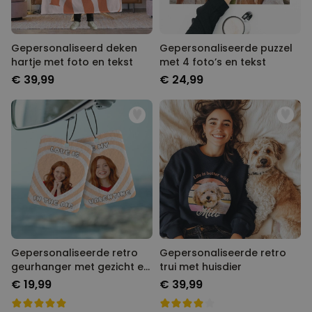
Gepersonaliseerd deken
Gepersonaliseerde puzzel
hartje met foto en tekst
met 4 foto’s en tekst
€ 39,99
€ 24,99
Gepersonaliseerde retro
Gepersonaliseerde retro
geurhanger met gezicht en
trui met huisdier
tekst
€ 19,99
€ 39,99