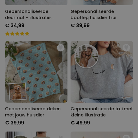
Gepersonaliseerde
Gepersonaliseerde
deurmat - illustratie
bootleg huisdier trui
stripfiguur familie
€ 34,99
€ 39,99
Gepersonaliseerd deken
Gepersonaliseerde trui met
met jouw huisdier
kleine illustratie
€ 39,99
€ 49,99