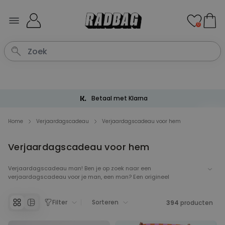
Ga naar de inhoud
0
Betaal met Klarna
Home
Verjaardagscadeau
Verjaardagscadeau voor hem
Verjaardagscadeau voor hem
Verjaardagscadeau man! Ben je op zoek naar een
verjaardagscadeau voor je man, een man? Een origineel
verjaardagscadeau voor mannen vinden kan lastig zijn. Maar hier
zit je op de juiste plek - wij hebben een assortiment van originele,
Filter
Sorteren
leuke en handige verjaardagscadeaus voor hem. Of het nou voor
394
producten
een bier-lover of chefkok is - hier vind je vanalles.