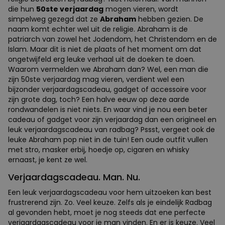
die hun
50ste verjaardag
mogen vieren, wordt
simpelweg gezegd dat ze
Abraham
hebben gezien. De
naam komt echter wel uit de religie. Abraham is de
patriarch van zowel het Jodendom, het Christendom en de
Islam. Maar dit is niet de plaats of het moment om dat
ongetwijfeld erg leuke verhaal uit de doeken te doen.
Waarom vermelden we Abraham dan? Wel, een man die
zijn 50ste verjaardag mag vieren, verdient wel een
bijzonder verjaardagscadeau, gadget of accessoire voor
zijn grote dag, toch? Een halve eeuw op deze aarde
rondwandelen is niet niets. En waar vind je nou een beter
cadeau of gadget voor zijn verjaardag dan een origineel en
leuk verjaardagscadeau van radbag? Pssst, vergeet ook de
leuke Abraham pop niet in de tuin! Een oude outfit vullen
met stro, masker erbij, hoedje op, cigaren en whisky
ernaast, je kent ze wel.
Verjaardagscadeau. Man. Nu.
Een leuk verjaardagscadeau voor hem uitzoeken kan best
frustrerend zijn. Zo. Veel keuze. Zelfs als je eindelijk Radbag
al gevonden hebt, moet je nog steeds dat ene perfecte
verjaardagscadeau voor je man vinden. En er is keuze. Veel