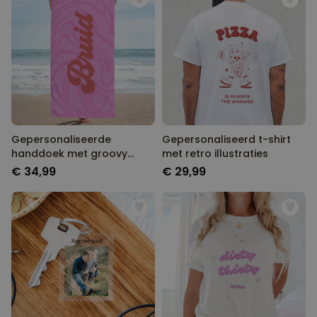
Gepersonaliseerde
Gepersonaliseerd t-shirt
handdoek met groovy
met retro illustraties
achtergrond en tekst
€ 34,99
€ 29,99