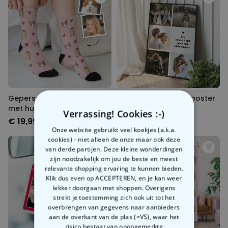
Gepersonaliseerde sokken
Gepersonaliseerde poster
met huisdier en gezicht
met 5 foto’s en tekst
Verrassing! Cookies :-)
€ 19,99
€ 29,99
Onze website gebruikt veel koekjes (a.k.a.
cookies) - niet alleen de onze maar ook deze
van derde partijen. Deze kleine wonderdingen
zijn noodzakelijk om jou de beste en meest
relevante shopping ervaring te kunnen bieden.
Klik dus even op ACCEPTEREN, en je kan weer
lekker doorgaan met shoppen. Overigens
strekt je toestemming zich ook uit tot het
overbrengen van gegevens naar aanbieders
aan de overkant van de plas (=VS), waar het
risico bestaat van onopgemerkte